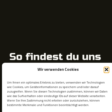
So findest du uns
Wir verwenden Cookies
Unsere Termine finden im Halevi.Partner Trainingszentrum statt:
Rothergasse 2
1220 Wien
Um Ihnen ein optimales Erlebnis zu bieten, verwenden wir Technologien
wie Cookies, um Geräteinformationen zu speichern und/oder darauf
zuzugreifen. Wenn Sie diesen Technologien zustimmen, können wir Daten
wie das Surfverhalten oder eindeutige IDs auf dieser Website verarbeiten.
Wenn Sie Ihre Zustimmung nicht erteilen oder zurückziehen, können
bestimmte Merkmale und Funktionen beeinträchtigt werden.